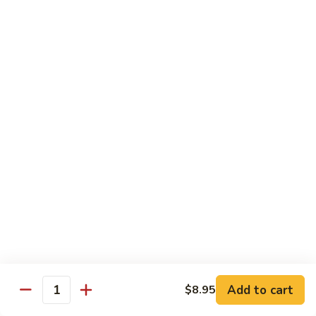
Szechuan
Beef
Sm. 小:
$8.95
四
Lg. 大:
$13.75
川
牛
73.
73. Mongolian Beef w. Scallions 蒙古葱香牛
Mongolian
Beef
w.
$13.75
Scallions
蒙
74.
74. Hot & Spicy Beef 香辣牛
古
Hot
葱
&
$13.75
香
Spicy
牛
Beef
香
Pork
辣
牛
w. White or Brown Rice
Add to cart
$8.95
Quantity